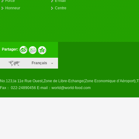
Force
E-mail
Honneur
Centre
Français
No.123,la 11e Rue Ouest,Zone de Libre-Echange(Zone Economique d’Aéroport),T
Fax： 022-24890456 E-mail：
world@world-food.com