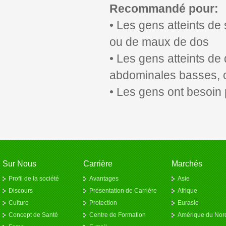
Recommandé pour:
• Les gens atteints de
ou de maux de dos
• Les gens atteints de
abdominales basses,
• Les gens ont besoin 
Sur Nous
Carrière
Marchés
Profil de la société
Avantages
Asie
Discours
Présentation de Carrière
Afrique
Culture
Protection
Eurasie
Concept de Santé
Centre de Formation
Amérique du Nor