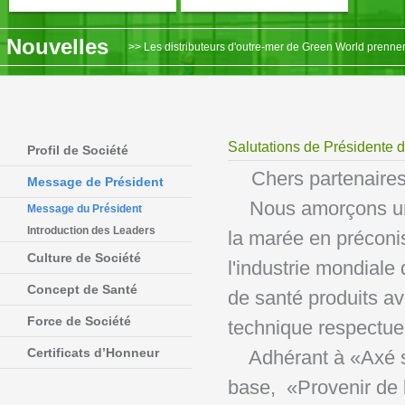
Nouvelles
>> Les distributeurs d'outre-mer de Green World prenne
>> Rapport sur la tournée de la région africaine de Gre
>> Nouvel An, Nouveau Début——Une visite en Indonésie
>> La conférence annuelle de remise des prix 2019 de l
Salutations de Présidente 
Profil de Société
>> Nouvelles du marché - La cérémonie annuelle de remise 
Chers partenaire
Message de Président
Nous amorçons une n
Message du Président
Introduction des Leaders
la marée en préconis
Culture de Société
l'industrie mondiale
Concept de Santé
de santé produits av
Force de Société
technique respectu
Certificats d’Honneur
Adhérant à «Axé sur
base, «Provenir de l