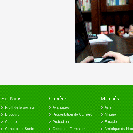
Sur Nous
Carrière
Marchés
Profil de la société
Avantages
Asie
Discours
Présentation de Carrière
Afrique
Culture
Protection
Eurasie
Concept de Santé
Centre de Formation
Amérique du Nor