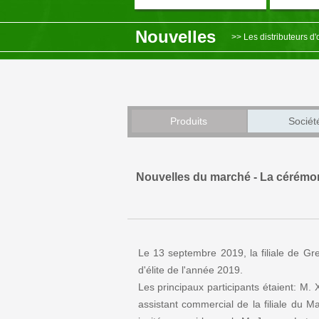
Nouvelles
>> Les distributeurs 
>> Rapport sur la tour
>> Nouvel An, Nouveau
>> La conférence annu
Produits
Sociét
>> Nouvelles du marché 
Nouvelles du marché - La cérémoni
Le 13 septembre 2019, la filiale de G
d'élite de l'année 2019.
Les principaux participants étaient: M. 
assistant commercial de la filiale du M