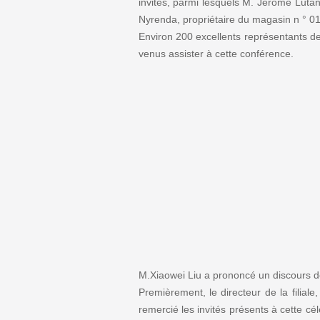
invités, parmi lesquels M. Jerome Luta
Nyrenda, propriétaire du magasin n ° 018
Environ 200 excellents représentants d
venus assister à cette conférence.
M.Xiaowei Liu a prononcé un discours 
Premièrement, le directeur de la filial
remercié les invités présents à cette cé