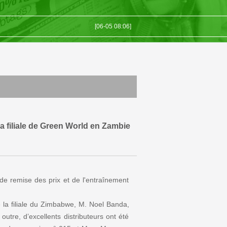
[06-05 08:06]
[05-27 09:05]
e Gree...
[04-01 09:04]
ée
[04-01 09:04]
[09-23 11:09]
a filiale de Green World en Zambie
e remise des prix et de l'entraînement
de la filiale du Zimbabwe, M. Noel Banda,
utre, d’excellents distributeurs ont été