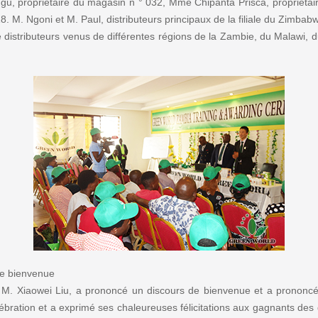
ngu, propriétaire du magasin n ° 032, Mme Chipanta Prisca, proprié
. M. Ngoni et M. Paul, distributeurs principaux de la filiale du Zimbabwe
e distributeurs venus de différentes régions de la Zambie, du Malawi
de bienvenue
e, M. Xiaowei Liu, a prononcé un discours de bienvenue et a prononcé 
lébration et a exprimé ses chaleureuses félicitations aux gagnants des