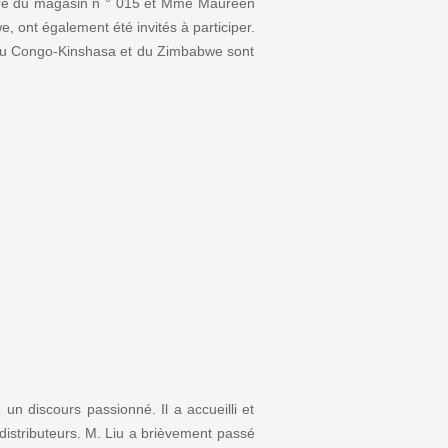
taire du magasin n ° 015 et Mme Maureen
, ont également été invités à participer.
, du Congo-Kinshasa et du Zimbabwe sont
un discours passionné. Il a accueilli et
 distributeurs. M. Liu a brièvement passé