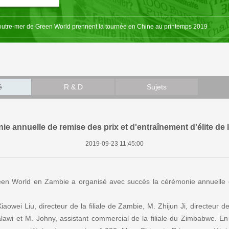
d'outre-mer de Green World prennent la tournée en Chine au printemps 2019
née de la région africaine de Green World aux États-Unis
 Début——Une visite en Indonésie en 2019 de Dr Deming Li, présidente du Group
elle de remise des prix 2019 de la filiale de Green World au Kenya a été convoqu
é
R & D
Sujets
- La cérémonie annuelle de remise des prix et d'entraînement d'élite de la filia...
e annuelle de remise des prix et d'entraînement d'élite de l
2019-09-23 11:45:00
reen World en Zambie a organisé avec succès la cérémonie annuelle d
Xiaowei Liu, directeur de la filiale de Zambie, M. Zhijun Ji, directeur 
alawi et M. Johny, assistant commercial de la filiale du Zimbabwe. En o