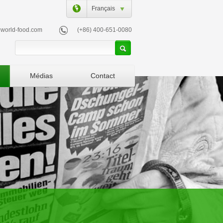
Français
world-food.com
(+86) 400-651-0080
Médias
Contact