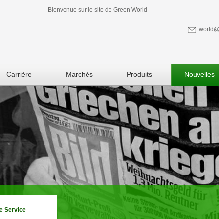
Bienvenue sur le site de Green World
world@
Carrière
Marchés
Produits
Nouvelles
e Service