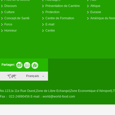
Discours
Présentation de Carrière
Afrique
Culture
Protection
Eurasie
Concept de Santé
Centre de Formation
Amérique du Nor
Force
E-mail
Honneur
Centre
Français
No.123,la 11e Rue Ouest,Zone de Libre-Echange(Zone Economique d’Aéroport),T
Fax： 022-24890456 E-mail：
world@world-food.com