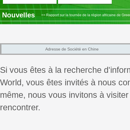
Nouvelles
>> Rapport sur la tournée de la région africaine de Gre
>> Nouvel An, Nouveau Début——Une visite en Indonésie
>> La conférence annuelle de remise des prix 2019 de l
>> Nouvelles du marché - La cérémonie annuelle de remise 
Adresse de Société en Chine
>> Les distributeurs d'outre-mer de Green World prenne
Si vous êtes à la recherche d'info
World, vous êtes invités à nous co
même, nous vous invitons à visit
rencontrer.