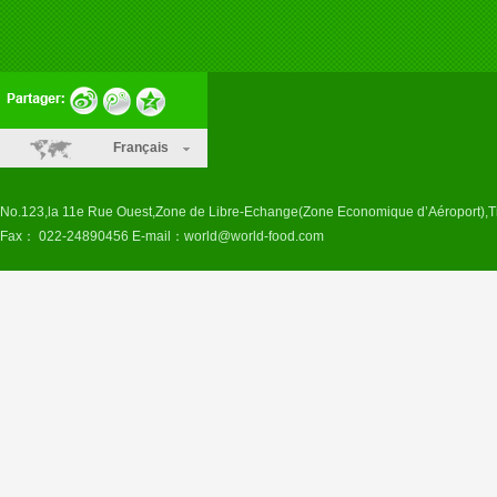
Français
No.123,la 11e Rue Ouest,Zone de Libre-Echange(Zone Economique d’Aéroport),T
Fax： 022-24890456 E-mail：
world@world-food.com