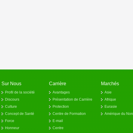
Sur Nous
Carrière
Marchés
Profil de la société
Avantages
Asie
Discours
Présentation de Carrière
Afrique
Culture
Protection
Eurasie
Concept de Santé
Centre de Formation
Amérique du Nor
Force
E-mail
Honneur
Centre